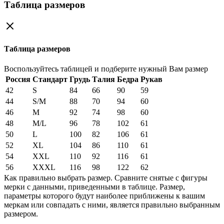
Таблица размеров
Таблица размеров
Воспользуйтесь таблицей и подберите нужный Вам размер
Россия
Стандарт
Грудь
Талия
Бедра
Рукав
42
S
84
66
90
59
44
S/M
88
70
94
60
46
M
92
74
98
60
48
M/L
96
78
102
61
50
L
100
82
106
61
52
XL
104
86
110
61
54
XXL
110
92
116
61
56
XXXL
116
98
122
62
Как правильно выбрать размер. Сравните снятые с фигуры
мерки с данными, приведенными в таблице. Размер,
параметры которого будут наиболее приближены к вашим
меркам или совпадать с ними, является правильно выбранным
размером.