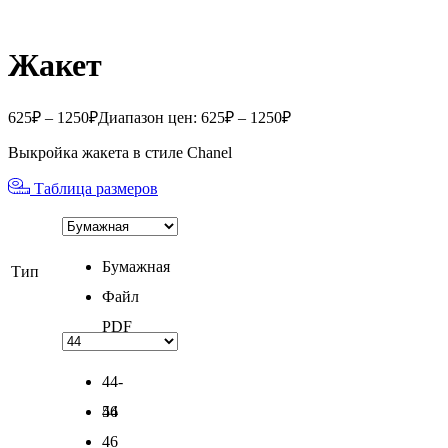
Жакет
625
₽
–
1250
₽
Диапазон цен: 625₽ – 1250₽
Выкройка жакета в стиле Chanel
Таблица размеров
Бумажная
Тип
Файл
PDF
44-
56
44
46