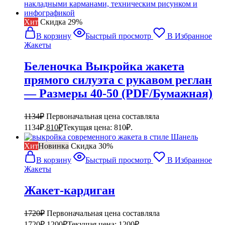
Хит
Cкидка 29%
В корзину
Быстрый просмотр
В Избранное
Жакеты
Беленочка Выкройка жакета
прямого силуэта с рукавом реглан
— Размеры 40-50 (PDF/Бумажная)
1134
₽
Первоначальная цена составляла
1134₽.
810
₽
Текущая цена: 810₽.
Хит
Новинка
Cкидка 30%
В корзину
Быстрый просмотр
В Избранное
Жакеты
Жакет-кардиган
1720
₽
Первоначальная цена составляла
1720₽.
1200
₽
Текущая цена: 1200₽.