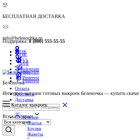
БЕСПЛАТНАЯ ДОСТАВКА
info@belenochka.ru
Поддержка:
8 (800) 555-55-55
OK
OK
Vk
Vk
telegram
telegram
Pinterest
Pinterest
Беленочка
Оплата
Интернет-магазин готовых выкроек Беленочка — купить скача
Контакты
Доставка
Каталог выкроек
Все категории
Женские
Платья
Блузки
Жакеты