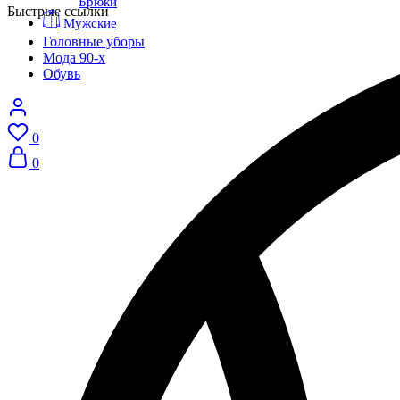
Брюки
Быстрые ссылки
Мужские
Головные уборы
Мода 90-х
Обувь
0
0