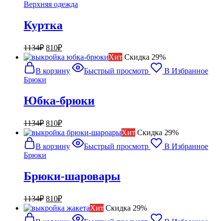
Верхняя одежда
Куртка
Первоначальная
Текущая
1134
₽
810
₽
цена
цена:
Хит
Cкидка 29%
составляла
810₽.
В корзину
Быстрый просмотр
В Избранное
1134₽.
Брюки
Юбка-брюки
Первоначальная
Текущая
1134
₽
810
₽
цена
цена:
Хит
Cкидка 29%
составляла
810₽.
В корзину
Быстрый просмотр
В Избранное
1134₽.
Брюки
Брюки-шаровары
Первоначальная
Текущая
1134
₽
810
₽
цена
цена:
Хит
Cкидка 29%
составляла
810₽.