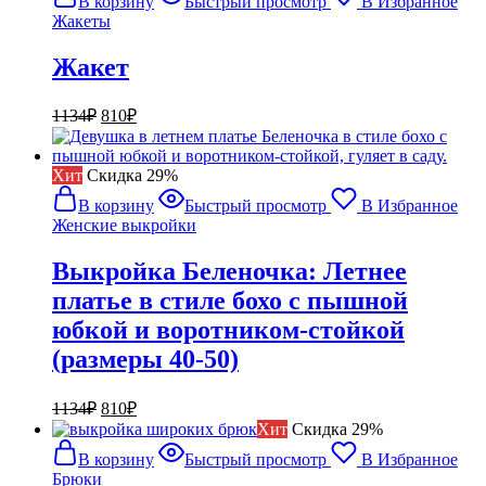
В корзину
Быстрый просмотр
В Избранное
1134₽.
Жакеты
Жакет
Первоначальная
Текущая
1134
₽
810
₽
цена
цена:
составляла
810₽.
1134₽.
Хит
Cкидка 29%
В корзину
Быстрый просмотр
В Избранное
Женские выкройки
Выкройка Беленочка: Летнее
платье в стиле бохо с пышной
юбкой и воротником-стойкой
(размеры 40-50)
Первоначальная
Текущая
1134
₽
810
₽
цена
цена:
Хит
Cкидка 29%
составляла
810₽.
В корзину
Быстрый просмотр
В Избранное
1134₽.
Брюки