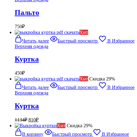
Пальто
750
₽
Хит
Читать далее
Быстрый просмотр
В Избранное
Верхняя одежда
Куртка
450
₽
Хит
Cкидка 29%
Читать далее
Быстрый просмотр
В Избранное
Верхняя одежда
Куртка
Первоначальная
Текущая
1134
₽
810
₽
цена
цена:
Хит
Cкидка 29%
составляла
810₽.
В корзину
Быстрый просмотр
В Избранное
1134₽.