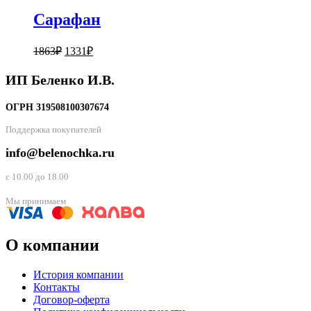
Сарафан
Первоначальная
Текущая
1863
₽
1331
₽
цена
цена:
составляла
1331₽.
ИП Беленко И.В.
1863₽.
ОГРН 319508100307674
Поддержка покупателей
info@belenochka.ru
с 10.00 до 18.00
Мы принимаем
О компании
История компании
Контакты
Договор-оферта