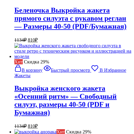
Беленочка Выкройка жакета
прямого силуэта с рукавом реглан
— Размеры 40-50 (PDF/Бумажная)
Первоначальная
Текущая
1134
₽
810
₽
цена
цена:
составляла
810₽.
1134₽.
Хит
Cкидка 29%
В корзину
Быстрый просмотр
В Избранное
Жакеты
Выкройка женского жакета
«Осенний ритм» — Свободный
силуэт, размеры 40-50 (PDF и
Бумажная)
Первоначальная
Текущая
1134
₽
810
₽
цена
цена:
Хит
Cкидка 29%