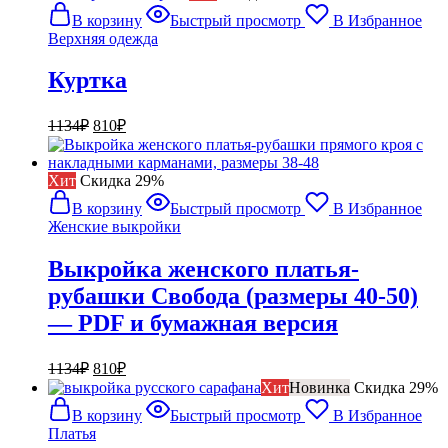
составляла
810₽.
В корзину
Быстрый просмотр
В Избранное
1134₽.
Верхняя одежда
Куртка
Первоначальная
Текущая
1134
₽
810
₽
цена
цена:
составляла
810₽.
1134₽.
Хит
Cкидка 29%
В корзину
Быстрый просмотр
В Избранное
Женские выкройки
Выкройка женского платья-
рубашки Свобода (размеры 40-50)
— PDF и бумажная версия
Первоначальная
Текущая
1134
₽
810
₽
цена
цена:
Хит
Новинка
Cкидка 29%
составляла
810₽.
В корзину
Быстрый просмотр
В Избранное
1134₽.
Платья