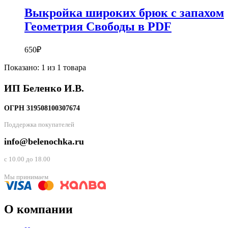
Выкройка широких брюк с запахом
Геометрия Свободы в PDF
650
₽
Показано:
1
из
1
товара
ИП Беленко И.В.
ОГРН 319508100307674
Поддержка покупателей
info@belenochka.ru
с 10.00 до 18.00
Мы принимаем
О компании