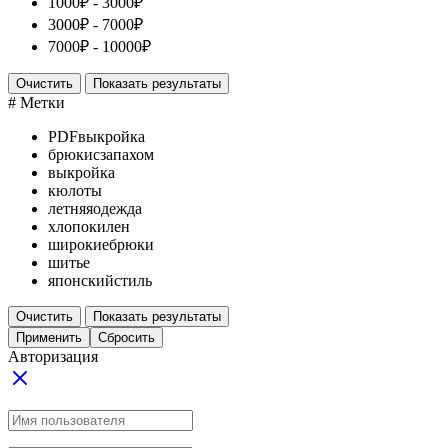
1000
₽
-
3000
₽
3000
₽
-
7000
₽
7000
₽
-
10000
₽
Очистить
Показать результаты
# Метки
PDFвыкройка
брюкисзапахом
выкройка
кюлоты
летняяодежда
хлопокилен
широкиебрюки
шитье
японскийстиль
Очистить
Показать результаты
Применить
Сбросить
Авторизация